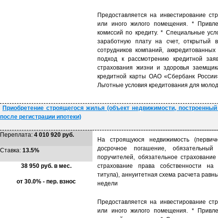
Предоставляется на инвестирование стр
или иного жилого помещения. * Привле
комиссий по кредиту. * Специальные усл
заработную плату на счет, открытый 
сотрудников компаний, аккредитованны
подход к рассмотрению кредитной заяв
страхования жизни и здоровья заемщик
кредитной карты ОАО «Сбербанк России»
Льготные условия кредитования для молод
Приобретение строящегося жилья (объект недвижимости, построенный
после регистрации ипотеки)
Переплата:
4 010 920 руб.
На строящуюся недвижимость (первичн
досрочное погашение, обязательный
Ставка:
13.5%
поручителей, обязательное страхование
38 950 руб. в мес.
страхование права собственности на 
титула), аннуитетная схема расчета равн
от 30.0% - пер. взнос
недели
Предоставляется на инвестирование стр
или иного жилого помещения. * Привле