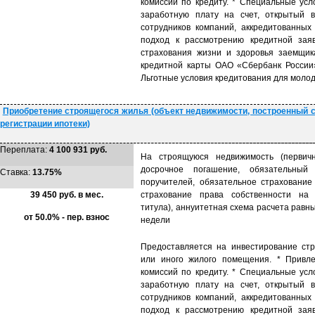
комиссий по кредиту. * Специальные усл
заработную плату на счет, открытый 
сотрудников компаний, аккредитованны
подход к рассмотрению кредитной заяв
страхования жизни и здоровья заемщик
кредитной карты ОАО «Сбербанк России»
Льготные условия кредитования для молод
Приобретение строящегося жилья (объект недвижимости, построенный с
регистрации ипотеки)
Переплата:
4 100 931 руб.
На строящуюся недвижимость (первичн
досрочное погашение, обязательный
Ставка:
13.75%
поручителей, обязательное страхование
39 450 руб. в мес.
страхование права собственности на 
титула), аннуитетная схема расчета равн
от 50.0% - пер. взнос
недели
Предоставляется на инвестирование стр
или иного жилого помещения. * Привле
комиссий по кредиту. * Специальные усл
заработную плату на счет, открытый 
сотрудников компаний, аккредитованны
подход к рассмотрению кредитной заяв