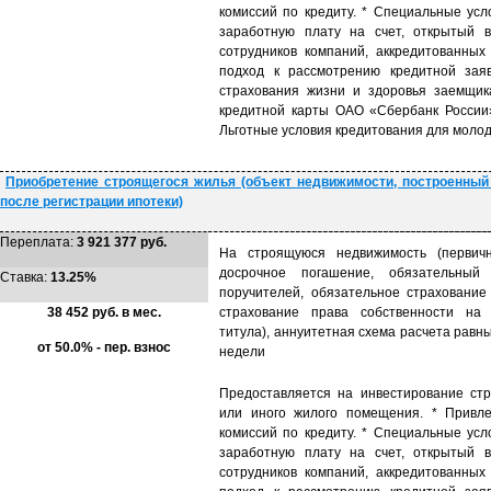
комиссий по кредиту. * Специальные усл
заработную плату на счет, открытый 
сотрудников компаний, аккредитованны
подход к рассмотрению кредитной заяв
страхования жизни и здоровья заемщик
кредитной карты ОАО «Сбербанк России»
Льготные условия кредитования для молод
Приобретение строящегося жилья (объект недвижимости, построенный
после регистрации ипотеки)
Переплата:
3 921 377 руб.
На строящуюся недвижимость (первичн
досрочное погашение, обязательный
Ставка:
13.25%
поручителей, обязательное страхование
38 452 руб. в мес.
страхование права собственности на 
титула), аннуитетная схема расчета равн
от 50.0% - пер. взнос
недели
Предоставляется на инвестирование стр
или иного жилого помещения. * Привле
комиссий по кредиту. * Специальные усл
заработную плату на счет, открытый 
сотрудников компаний, аккредитованны